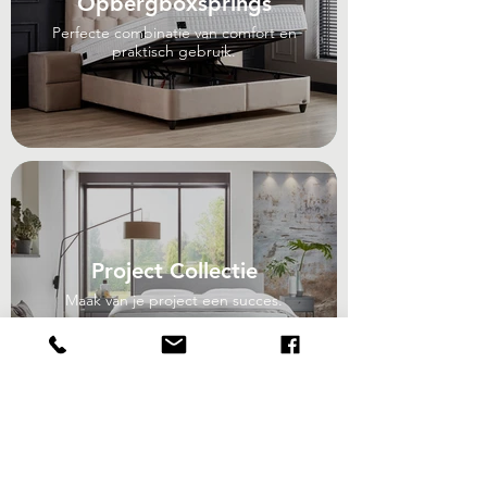
Opbergboxsprings
Perfecte combinatie van comfort en
praktisch gebruik.
Project Collectie
Maak van je project een succes.