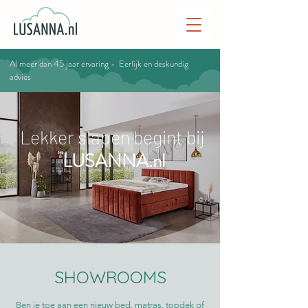
Al meer dan 45 jaar ervaring - Eerlijk en deskundig
advies
Lekker slapen begint bij
LUSANNA.nl
SHOWROOMS
Ben je toe aan een nieuw bed, matras, topdek of