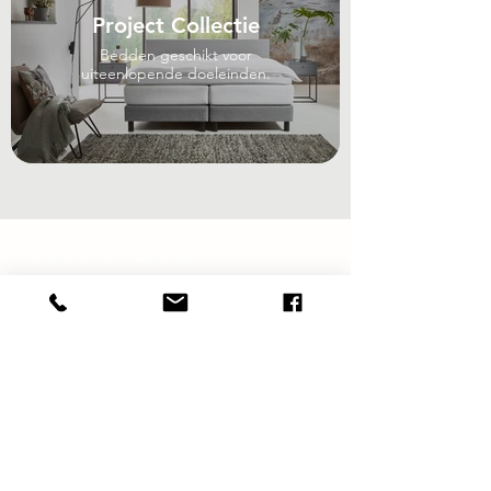
Project Collectie
Bedden geschikt voor
uiteenlopende doeleinden.
Uit
de
galerij
Service & Voorwaarden
Bezorging en montage
Retourneren en annuleren
Faillissementsverkoop
Probleemoplossingen
Garantie
Algemene voorwaarden
Privacy- en cookiebeleid