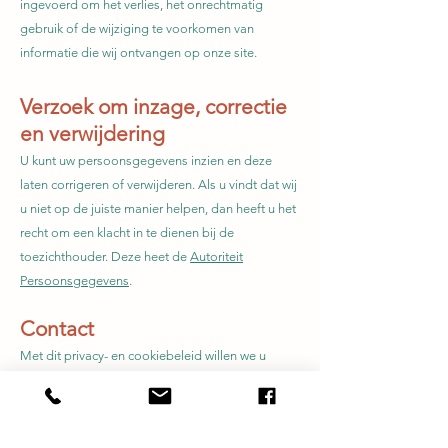
ingevoerd om het verlies, het onrechtmatig
gebruik of de wijziging te voorkomen van
informatie die wij ontvangen op onze site.
Verzoek om inzage, correctie
en verwijdering
U kunt uw persoonsgegevens inzien en deze
laten corrigeren of verwijderen. Als u vindt dat wij
u niet op de juiste manier helpen, dan heeft u het
recht om een klacht in te dienen bij de
toezichthouder. Deze heet de
Autoriteit
Persoonsgegevens
.
Contact
Met dit privacy- en cookiebeleid willen we u
duidelijkheid geven over de manier waarop wij
omgaan met informatie op onze website en uw
persoonsgegevens. Hebt u vragen over dit