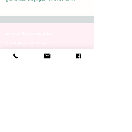
Service & Voorwaarden
Bezorging en montage
Retourneren en annuleren
Faillissementsverkoop
Probleemoplossingen
Garantie
Algemene voorwaarden
Privacy- en cookiebeleid
Contact
Lusanna.nl
Handelsweg 8-5
085-2732284